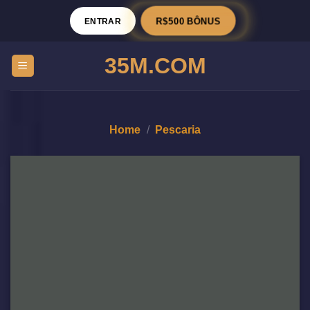
R$500 BÔNUS
ENTRAR
35M.COM
Home
/
Pescaria