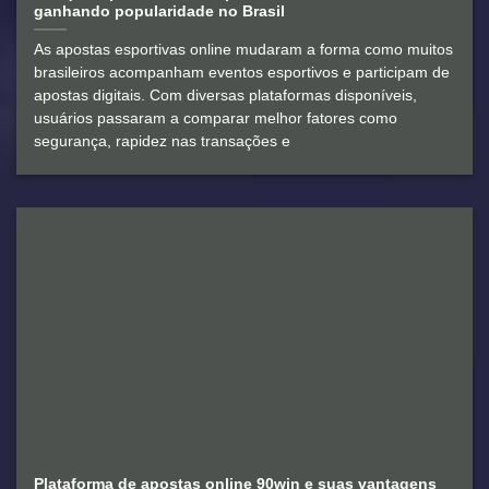
ganhando popularidade no Brasil
As apostas esportivas online mudaram a forma como muitos
brasileiros acompanham eventos esportivos e participam de
apostas digitais. Com diversas plataformas disponíveis,
usuários passaram a comparar melhor fatores como
segurança, rapidez nas transações e
Plataforma de apostas online 90win e suas vantagens