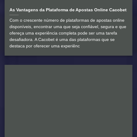
As Vantagens da Plataforma de Apostas Online Cacobet
Com o crescente número de plataformas de apostas online
disponíveis, encontrar uma que seja confiável, segura e que
ofereça uma experiência completa pode ser uma tarefa
desafiadora. A Cacobet é uma das plataformas que se
destaca por oferecer uma experiênc