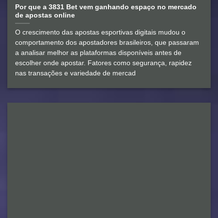
Por que a 3831 Bet vem ganhando espaço no mercado
de apostas online
O crescimento das apostas esportivas digitais mudou o
comportamento dos apostadores brasileiros, que passaram
a analisar melhor as plataformas disponíveis antes de
escolher onde apostar. Fatores como segurança, rapidez
nas transações e variedade de mercad