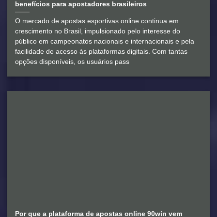
benefícios para apostadores brasileiros
O mercado de apostas esportivas online continua em
crescimento no Brasil, impulsionado pelo interesse do
público em campeonatos nacionais e internacionais e pela
facilidade de acesso às plataformas digitais. Com tantas
opções disponíveis, os usuários pass
Por que a plataforma de apostas online 90win vem