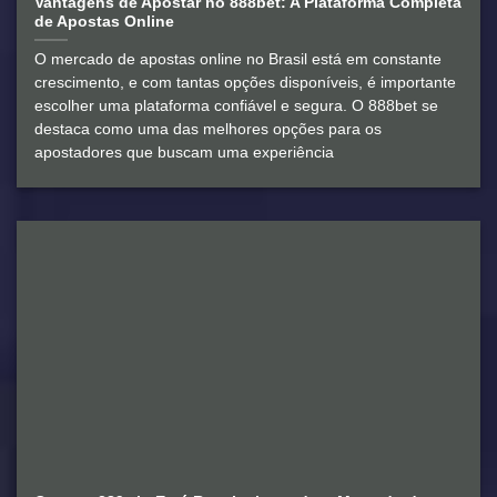
Vantagens de Apostar no 888bet: A Plataforma Completa
de Apostas Online
O mercado de apostas online no Brasil está em constante
crescimento, e com tantas opções disponíveis, é importante
escolher uma plataforma confiável e segura. O 888bet se
destaca como uma das melhores opções para os
apostadores que buscam uma experiência