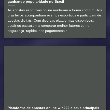
ganhando popularidade no Brasil
As apostas esportivas online mudaram a forma como muitos
brasileiros acompanham eventos esportivos e participam de
apostas digitais. Com diversas plataformas disponíveis,
usuários passaram a comparar melhor fatores como
segurança, rapidez nos pagamentos e
Plataforma de apostas online win222 e seus principais