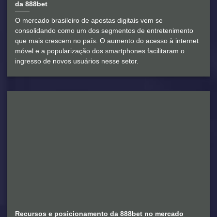
da 888bet
O mercado brasileiro de apostas digitais vem se
consolidando como um dos segmentos de entretenimento
que mais crescem no país. O aumento do acesso à internet
móvel e a popularização dos smartphones facilitaram o
ingresso de novos usuários nesse setor.
Recursos e posicionamento da 888bet no mercado