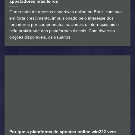
apostadores brasileiros
O mercado de apostas esportivas online no Brasil continua
em forte crescimento, impulsionado pelo interesse dos
torcedores por campeonatos nacionais e internacionais e
pela praticidade das plataformas digitais. Com diversas
opções disponíveis, os usuários
Por que a plataforma de apostas online win222 vem