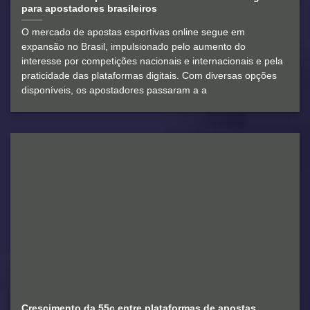
para apostadores brasileiros
O mercado de apostas esportivas online segue em
expansão no Brasil, impulsionado pelo aumento do
interesse por competições nacionais e internacionais e pela
praticidade das plataformas digitais. Com diversas opções
disponíveis, os apostadores passaram a a
Crescimento da 55c entre plataformas de apostas