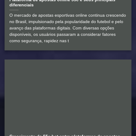
diferenciais
O mercado de apostas esportivas online continua crescendo
no Brasil, impulsionado pela popularidade do futebol e pelo
avanço das plataformas digitais. Com diversas opções
disponíveis, os usuários passaram a considerar fatores
como segurança, rapidez nas t