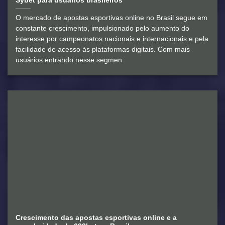
Sybet para usuários brasileiros
O mercado de apostas esportivas online no Brasil segue em
constante crescimento, impulsionado pelo aumento do
interesse por campeonatos nacionais e internacionais e pela
facilidade de acesso às plataformas digitais. Com mais
usuários entrando nesse segmen
Crescimento das apostas esportivas online e a