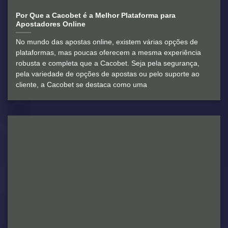
Por Que a Cacobet é a Melhor Plataforma para
Apostadores Online
No mundo das apostas online, existem várias opções de
plataformas, mas poucas oferecem a mesma experiência
robusta e completa que a Cacobet. Seja pela segurança,
pela variedade de opções de apostas ou pelo suporte ao
cliente, a Cacobet se destaca como uma