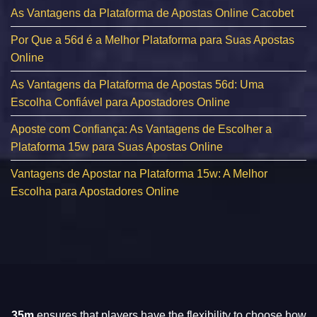
As Vantagens da Plataforma de Apostas Online Cacobet
Por Que a 56d é a Melhor Plataforma para Suas Apostas
Online
As Vantagens da Plataforma de Apostas 56d: Uma
Escolha Confiável para Apostadores Online
Aposte com Confiança: As Vantagens de Escolher a
Plataforma 15w para Suas Apostas Online
Vantagens de Apostar na Plataforma 15w: A Melhor
Escolha para Apostadores Online
35m
ensures that players have the flexibility to choose how