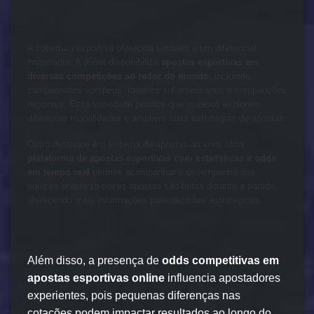
A cobertura esportiva oferecida também é um diferencial
importante. A 95bet disponibiliza
apostas esportivas em
diversas competições ao redor do mundo
, incluindo
campeonatos europeus, torneios sul-americanos e competições
regionais. Essa variedade permite que usuários explorem
diferentes modalidades e ampliem suas estratégias de apostas.
Outro destaque é o sistema de apostas ao vivo. Uma
plataforma de apostas esportivas com estatísticas e odds
em tempo real
permite acompanhar o desempenho das
equipes enquanto novas apostas são feitas durante a partida,
oferecendo mais informações para decisões estratégicas.
Além disso, a presença de
odds competitivas em
apostas esportivas online
influencia apostadores
experientes, pois pequenas diferenças nas
cotações podem impactar resultados ao longo do