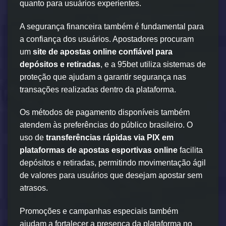
quanto para usuários experientes.
A segurança financeira também é fundamental para
a confiança dos usuários. Apostadores procuram
um
site de apostas online confiável para
depósitos e retiradas
, e a 95bet utiliza sistemas de
proteção que ajudam a garantir segurança nas
transações realizadas dentro da plataforma.
Os métodos de pagamento disponíveis também
atendem às preferências do público brasileiro. O
uso de
transferências rápidas via PIX em
plataformas de apostas esportivas online
facilita
depósitos e retiradas, permitindo movimentação ágil
de valores para usuários que desejam apostar sem
atrasos.
Promoções e campanhas especiais também
ajudam a fortalecer a presença da plataforma no