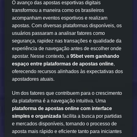
O avanço das apostas esportivas digitais
transformou a maneira como os brasileiros
acompanham eventos esportivos e realizam
apostas. Com diversas plataformas disponíveis, os
usuários passaram a analisar fatores como
segurança, rapidez nas transações e qualidade da
experiência de navegação antes de escolher onde
apostar. Nesse contexto, a
95bet vem ganhando
espaço entre plataformas de apostas online
,
oferecendo recursos alinhados às expectativas dos
apostadores atuais.
Um dos fatores que contribuem para o crescimento
da plataforma é a navegação intuitiva. Uma
plataforma de apostas online com interface
simples e organizada
facilita a busca por partidas
e mercados disponíveis, tornando o processo de
aposta mais rápido e eficiente tanto para iniciantes