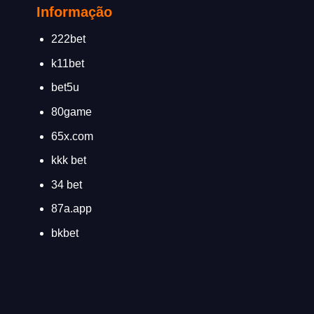
Informação
222bet
k11bet
bet5u
80game
65x.com
kkk bet
34 bet
87a.app
bkbet