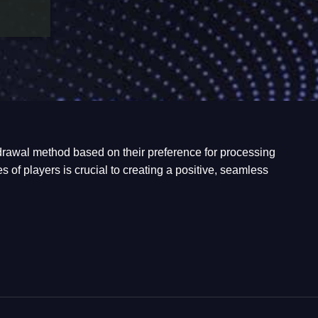
hdrawal method based on their preference for processing
 of players is crucial to creating a positive, seamless