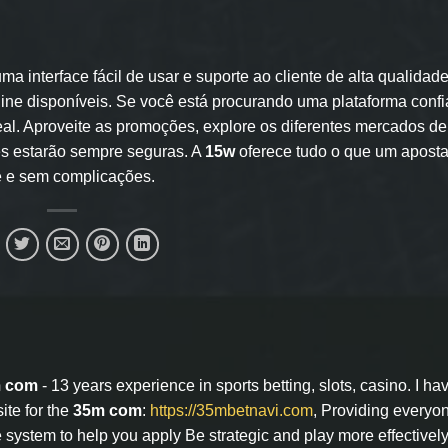
 interface fácil de usar e suporte ao cliente de alta qualidade
ne disponíveis. Se você está procurando uma plataforma confi
eal. Aproveite as promoções, explore os diferentes mercados de
es estarão sempre seguras. A
15w
oferece tudo o que um apost
te e sem complicações.
 com
- 13 years experience in sports betting, slots, casino. I ha
ite for the
35m com
:
https://35mbetnavi.com
, Providing everyo
 system to help you apply Be strategic and play more effectively