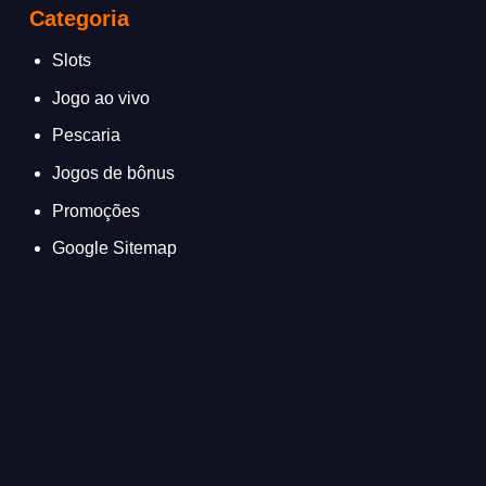
Categoria
Slots
Jogo ao vivo
Pescaria
Jogos de bônus
Promoções
Google Sitemap