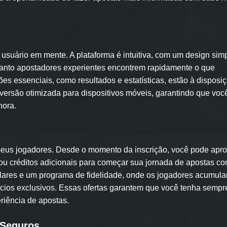
usuário em mente. A plataforma é intuitiva, com um design sim
 quanto apostadores experientes encontrem rapidamente o que
ões essenciais, como resultados e estatísticas, estão à disposi
ersão otimizada para dispositivos móveis, garantindo que voc
hora.
eus jogadores. Desde o momento da inscrição, você pode apro
 ou créditos adicionais para começar sua jornada de apostas c
ulares e um programa de fidelidade, onde os jogadores acumul
cios exclusivos. Essas ofertas garantem que você tenha sempr
riência de apostas.
 Seguros