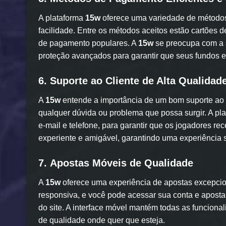
A plataforma
15w
oferece uma variedade de métodos 
facilidade. Entre os métodos aceitos estão cartões de
de pagamento populares. A
15w
se preocupa com a s
proteção avançados para garantir que seus fundos 
6.
Suporte ao Cliente de Alta Qualidad
A
15w
entende a importância de um bom suporte ao cl
qualquer dúvida ou problema que possa surgir. A pla
e-mail e telefone, para garantir que os jogadores re
experiente e amigável, garantindo uma experiência 
7.
Apostas Móveis de Qualidade
A
15w
oferece uma experiência de apostas excepcio
responsiva, e você pode acessar sua conta e apostar
do site. A interface móvel mantém todas as funcion
de qualidade onde quer que esteja.