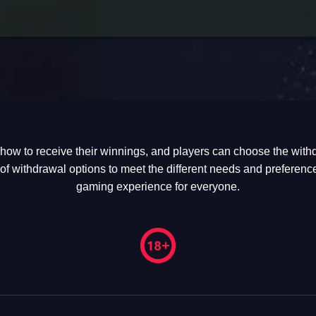
e how to receive their winnings, and players can choose the wit
f withdrawal options to meet the different needs and preferences
gaming experience for everyone.