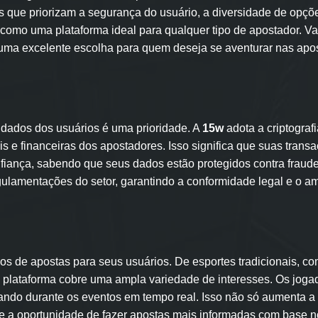
 que priorizam a segurança do usuário, a diversidade de opçõ
como uma plataforma ideal para qualquer tipo de apostador. 
ma excelente escolha para quem deseja se aventurar nas apo
 dados dos usuários é uma prioridade. A
15w
adota a criptograf
s e financeiras dos apostadores. Isso significa que suas trans
fiança, sabendo que seus dados estão protegidos contra fraude
gulamentações do setor, garantindo a conformidade legal e o a
 de apostas para seus usuários. De esportes tradicionais, c
, a plataforma cobre uma ampla variedade de interesses. Os joga
ando durante os eventos em tempo real. Isso não só aumenta a
 a oportunidade de fazer apostas mais informadas com base n