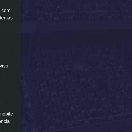
r com
istemas
vivo,
 mobile
ência