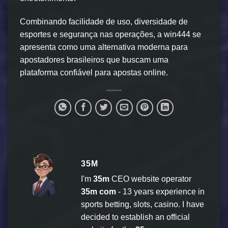
Combinando facilidade de uso, diversidade de
esportes e segurança nas operações, a win444 se
apresenta como uma alternativa moderna para
apostadores brasileiros que buscam uma
plataforma confiável para apostas online.
35M
I'm
35m
CEO website operator
35m com
- 13 years experience in
sports betting, slots, casino. I have
decided to establish an official