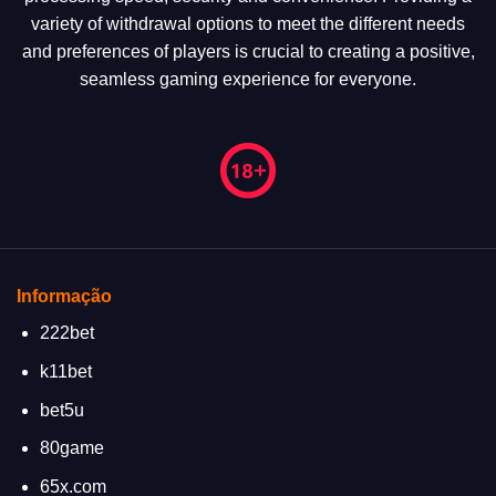
variety of withdrawal options to meet the different needs
and preferences of players is crucial to creating a positive,
seamless gaming experience for everyone.
Informação
222bet
k11bet
bet5u
80game
65x.com