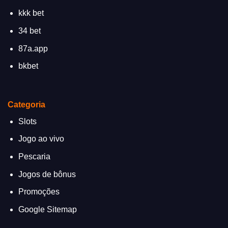
kkk bet
34 bet
87a.app
bkbet
Categoria
Slots
Jogo ao vivo
Pescaria
Jogos de bônus
Promoções
Google Sitemap