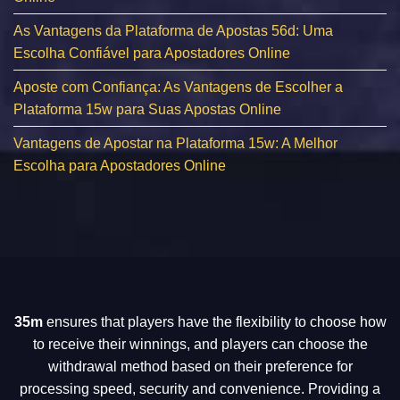
As Vantagens da Plataforma de Apostas 56d: Uma
Escolha Confiável para Apostadores Online
Aposte com Confiança: As Vantagens de Escolher a
Plataforma 15w para Suas Apostas Online
Vantagens de Apostar na Plataforma 15w: A Melhor
Escolha para Apostadores Online
35m
ensures that players have the flexibility to choose how
to receive their winnings, and players can choose the
withdrawal method based on their preference for
processing speed, security and convenience. Providing a