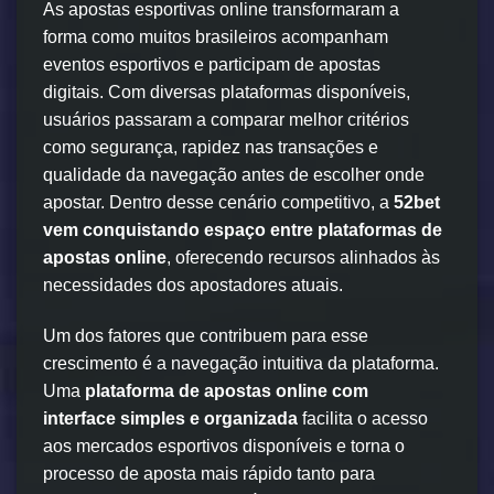
As apostas esportivas online transformaram a
forma como muitos brasileiros acompanham
eventos esportivos e participam de apostas
digitais. Com diversas plataformas disponíveis,
usuários passaram a comparar melhor critérios
como segurança, rapidez nas transações e
qualidade da navegação antes de escolher onde
apostar. Dentro desse cenário competitivo, a
52bet
vem conquistando espaço entre plataformas de
apostas online
, oferecendo recursos alinhados às
necessidades dos apostadores atuais.
Um dos fatores que contribuem para esse
crescimento é a navegação intuitiva da plataforma.
Uma
plataforma de apostas online com
interface simples e organizada
facilita o acesso
aos mercados esportivos disponíveis e torna o
processo de aposta mais rápido tanto para