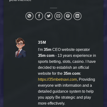
35M
I'm
35m
CEO website operator
35m com
- 13 years experience in
sports betting, slots, casino. I have
decided to establish an official
website for the
35m com
:
https://35mbetnavi.com
, Providing
everyone with information and a
detailed guidance system to help
you apply Be strategic and play
more effectively.