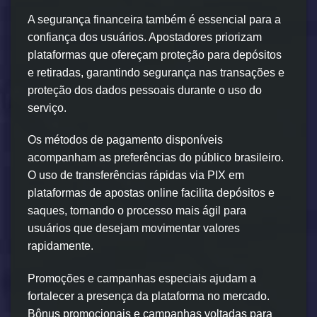
A segurança financeira também é essencial para a
confiança dos usuários. Apostadores priorizam
plataformas que ofereçam proteção para depósitos
e retiradas, garantindo segurança nas transações e
proteção dos dados pessoais durante o uso do
serviço.
Os métodos de pagamento disponíveis
acompanham as preferências do público brasileiro.
O uso de transferências rápidas via PIX em
plataformas de apostas online facilita depósitos e
saques, tornando o processo mais ágil para
usuários que desejam movimentar valores
rapidamente.
Promoções e campanhas especiais ajudam a
fortalecer a presença da plataforma no mercado.
Bônus promocionais e campanhas voltadas para