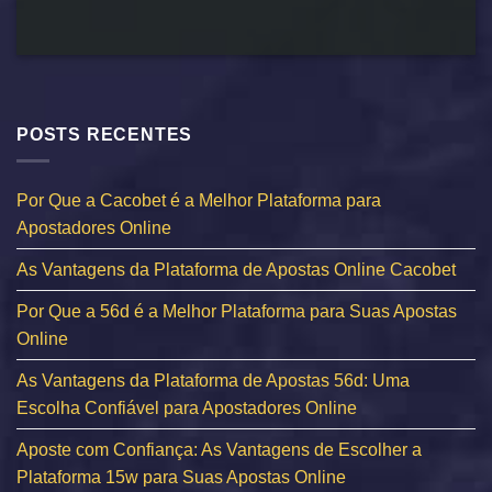
POSTS RECENTES
Por Que a Cacobet é a Melhor Plataforma para
Apostadores Online
As Vantagens da Plataforma de Apostas Online Cacobet
Por Que a 56d é a Melhor Plataforma para Suas Apostas
Online
As Vantagens da Plataforma de Apostas 56d: Uma
Escolha Confiável para Apostadores Online
Aposte com Confiança: As Vantagens de Escolher a
Plataforma 15w para Suas Apostas Online