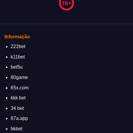
Informação
222bet
k11bet
bet5u
80game
65x.com
kkk bet
34 bet
87a.app
bkbet