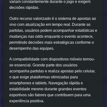
variam constantemente durante o jogo e exigem
decisões rápidas.
Outro recurso valorizado é o sistema de apostas ao
vivo com atualização em tempo real. Durante as
partidas, usuários podem acompanhar estatísticas e
mudanças nas odds enquanto o evento acontece,
permitindo decisões mais estratégicas conforme o
desempenho das equipes.
A compatibilidade com dispositivos móveis tornou-
se essencial. Grande parte dos usuários
acompanha partidas e realiza apostas pelo celular,
o que exige plataformas otimizadas para
smartphones e tablets. Navegação rápida e
estabilidade mesmo durante grandes eventos
esportivos são fatores que contribuem para uma
experiência positiva.