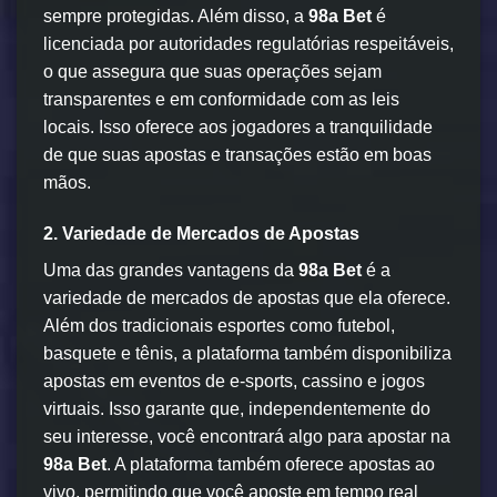
sempre protegidas. Além disso, a
98a Bet
é
licenciada por autoridades regulatórias respeitáveis,
o que assegura que suas operações sejam
transparentes e em conformidade com as leis
locais. Isso oferece aos jogadores a tranquilidade
de que suas apostas e transações estão em boas
mãos.
2. Variedade de Mercados de Apostas
Uma das grandes vantagens da
98a Bet
é a
variedade de mercados de apostas que ela oferece.
Além dos tradicionais esportes como futebol,
basquete e tênis, a plataforma também disponibiliza
apostas em eventos de e-sports, cassino e jogos
virtuais. Isso garante que, independentemente do
seu interesse, você encontrará algo para apostar na
98a Bet
. A plataforma também oferece apostas ao
vivo, permitindo que você aposte em tempo real