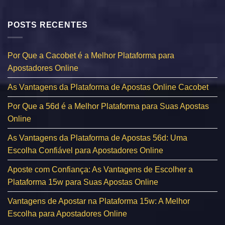
POSTS RECENTES
Por Que a Cacobet é a Melhor Plataforma para
Apostadores Online
As Vantagens da Plataforma de Apostas Online Cacobet
Por Que a 56d é a Melhor Plataforma para Suas Apostas
Online
As Vantagens da Plataforma de Apostas 56d: Uma
Escolha Confiável para Apostadores Online
Aposte com Confiança: As Vantagens de Escolher a
Plataforma 15w para Suas Apostas Online
Vantagens de Apostar na Plataforma 15w: A Melhor
Escolha para Apostadores Online