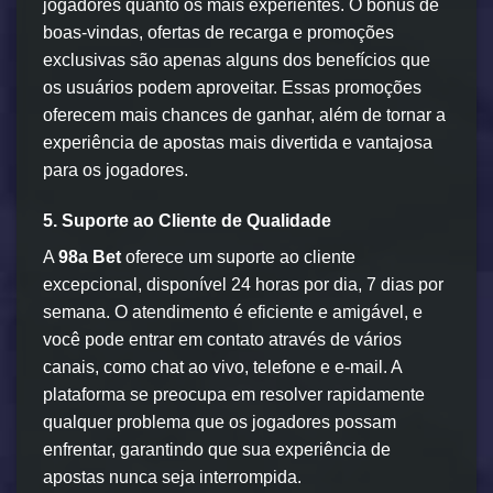
jogadores quanto os mais experientes. O bônus de
boas-vindas, ofertas de recarga e promoções
exclusivas são apenas alguns dos benefícios que
os usuários podem aproveitar. Essas promoções
oferecem mais chances de ganhar, além de tornar a
experiência de apostas mais divertida e vantajosa
para os jogadores.
5. Suporte ao Cliente de Qualidade
A
98a Bet
oferece um suporte ao cliente
excepcional, disponível 24 horas por dia, 7 dias por
semana. O atendimento é eficiente e amigável, e
você pode entrar em contato através de vários
canais, como chat ao vivo, telefone e e-mail. A
plataforma se preocupa em resolver rapidamente
qualquer problema que os jogadores possam
enfrentar, garantindo que sua experiência de
apostas nunca seja interrompida.