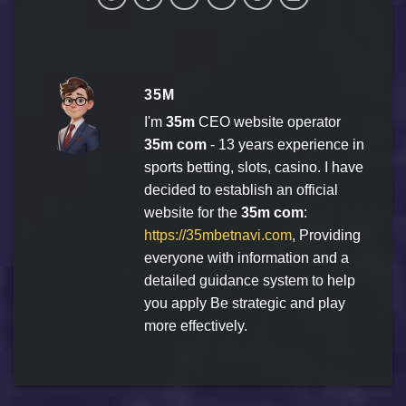
35M
I'm
35m
CEO website operator
35m com
- 13 years experience in
sports betting, slots, casino. I have
decided to establish an official
website for the
35m com
:
https://35mbetnavi.com
, Providing
everyone with information and a
detailed guidance system to help
you apply Be strategic and play
more effectively.