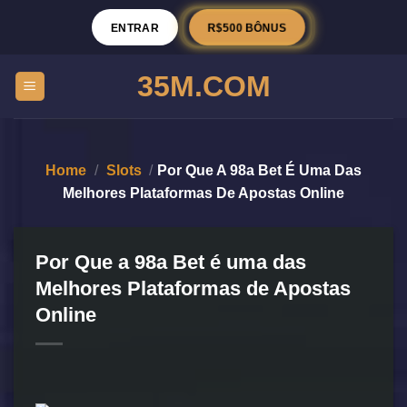
R$500 BÔNUS
ENTRAR
35M.COM
Home
/
Slots
/
Por Que A 98a Bet É Uma Das
Melhores Plataformas De Apostas Online
Por Que a 98a Bet é uma das
Melhores Plataformas de Apostas
Online