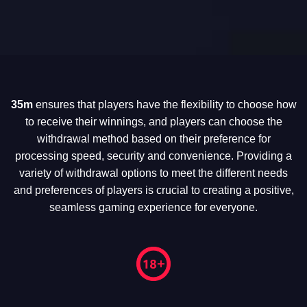
35m
ensures that players have the flexibility to choose how
to receive their winnings, and players can choose the
withdrawal method based on their preference for
processing speed, security and convenience. Providing a
variety of withdrawal options to meet the different needs
and preferences of players is crucial to creating a positive,
seamless gaming experience for everyone.