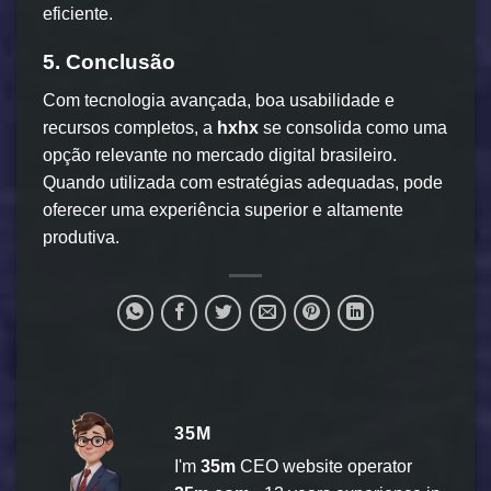
eficiente.
5. Conclusão
Com tecnologia avançada, boa usabilidade e
recursos completos, a
hxhx
se consolida como uma
opção relevante no mercado digital brasileiro.
Quando utilizada com estratégias adequadas, pode
oferecer uma experiência superior e altamente
produtiva.
35M
I'm
35m
CEO website operator