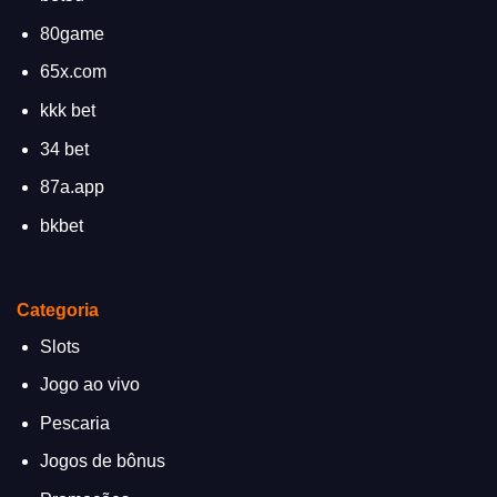
80game
65x.com
kkk bet
34 bet
87a.app
bkbet
Categoria
Slots
Jogo ao vivo
Pescaria
Jogos de bônus