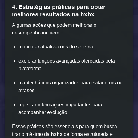
4. Estratégias práticas para obter
melhores resultados na hxhx
Algumas ações que podem melhorar o
desempenho incluem:
monitorar atualizações do sistema
explorar funções avançadas oferecidas pela
plataforma
manter hábitos organizados para evitar erros ou
atrasos
registrar informações importantes para
acompanhar evolução
Essas práticas são essenciais para quem busca
tirar o máximo da
hxhx
de forma estruturada e